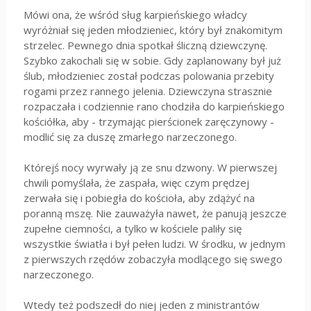
Mówi ona, że wśród sług karpieńskiego władcy
wyróżniał się jeden młodzieniec, który był znakomitym
strzelec. Pewnego dnia spotkał śliczną dziewczynę.
Szybko zakochali się w sobie. Gdy zaplanowany był już
ślub, młodzieniec został podczas polowania przebity
rogami przez rannego jelenia. Dziewczyna strasznie
rozpaczała i codziennie rano chodziła do karpieńskiego
kościółka, aby - trzymając pierścionek zaręczynowy -
modlić się za duszę zmarłego narzeczonego.
Którejś nocy wyrwały ją ze snu dzwony. W pierwszej
chwili pomyślała, że zaspała, więc czym prędzej
zerwała się i pobiegła do kościoła, aby zdążyć na
poranną mszę. Nie zauważyła nawet, że panują jeszcze
zupełne ciemności, a tylko w kościele paliły się
wszystkie światła i był pełen ludzi. W środku, w jednym
z pierwszych rzędów zobaczyła modlącego się swego
narzeczonego.
Wtedy też podszedł do niej jeden z ministrantów