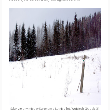
Szlak zielony między Karpnem a Lutnią / fot. Wojciech Głodek, 31