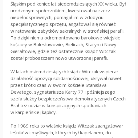
Śląskim pod koniec lat siedemdziesiątych XX wieku. Był
urodzonym społecznikiem, kwestował na rzecz
niepełnosprawnych, pomagał im w zdobyciu
specjalistycznego sprzętu, angażował się również
w ratowanie zabytków sakralnych w strońskiej parafii.
To dzięki niemu odremontowano barokowe wiejskie
kościoły w Bolesławowie, Bielicach, Starym i Nowy
Gierałtowie, gdzie też ostatecznie ksiądz Witczak
został proboszczem nowo utworzonej parafii.
W latach osiemdziesiątych ksiądz Witczak wspierał
działalność opozycji solidarnościowej, ukrywał nawet
przez krótki czas w swoim kościele Stanislava
Devatego, sygnatariusza Karty 77 i późniejszego
szefa służby bezpieczeństwa demokratycznych Czech.
Brał też udział w konspiracyjnych spotkaniach
w karpieńskiej kaplicy.
Po 1989 roku to właśnie ksiądz Witczak zaangażował
leśników i myśliwych, których był kapelanem, do