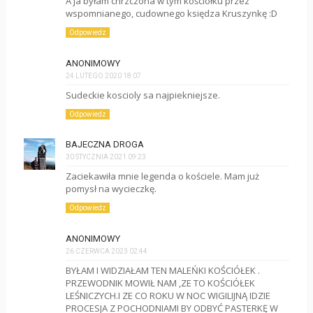
A ja byłam chrzczona w tym kościółku przez
wspomnianego, cudownego księdza Kruszynkę :D
Odpowiedz
ANONIMOWY
24 LUTEGO 2020 18:07
Sudeckie koscioly sa najpiekniejsze.
Odpowiedz
BAJECZNA DROGA
30 STYCZNIA 2021 09:23
Zaciekawiła mnie legenda o kościele. Mam już
pomysł na wycieczkę.
Odpowiedz
ANONIMOWY
26 CZERWCA 2023 02:44
BYŁAM I WIDZIAŁAM TEN MALEŃKI KOŚCIÓŁEK .
PRZEWODNIK MOWIŁ NAM ,ZE TO KOŚCIÓŁEK
LEŚNICZYCH.I ZE CO ROKU W NOC WIGILIJNĄ IDZIE
PROCESJA Z POCHODNIAMI BY ODBYĆ PASTERKĘ W