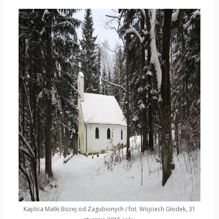
Kaplica Matki Bożej od Zagubionych / fot. Wojciech Głodek, 31