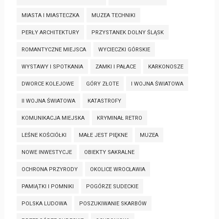
MIASTA I MIASTECZKA
MUZEA TECHNIKI
PERŁY ARCHITEKTURY
PRZYSTANEK DOLNY ŚLĄSK
ROMANTYCZNE MIEJSCA
WYCIECZKI GÓRSKIE
WYSTAWY I SPOTKANIA
ZAMKI I PAŁACE
KARKONOSZE
DWORCE KOLEJOWE
GÓRY ZŁOTE
I WOJNA ŚWIATOWA
II WOJNA ŚWIATOWA
KATASTROFY
KOMUNIKACJA MIEJSKA
KRYMINAŁ RETRO
LEŚNE KOŚCIÓŁKI
MAŁE JEST PIĘKNE
MUZEA
NOWE INWESTYCJE
OBIEKTY SAKRALNE
OCHRONA PRZYRODY
OKOLICE WROCŁAWIA
PAMIĄTKI I POMNIKI
POGÓRZE SUDECKIE
POLSKA LUDOWA
POSZUKIWANIE SKARBÓW