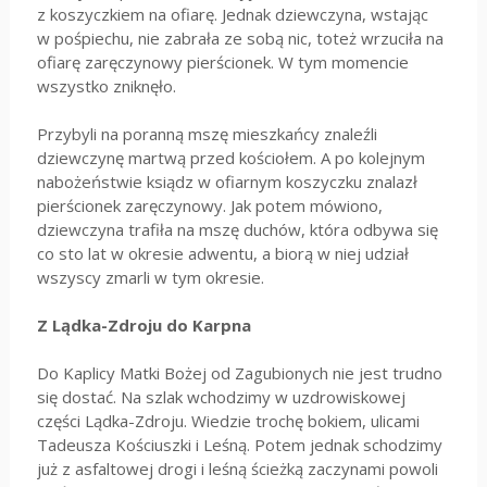
z koszyczkiem na ofiarę. Jednak dziewczyna, wstając
w pośpiechu, nie zabrała ze sobą nic, toteż wrzuciła na
ofiarę zaręczynowy pierścionek. W tym momencie
wszystko zniknęło.
Przybyli na poranną mszę mieszkańcy znaleźli
dziewczynę martwą przed kościołem. A po kolejnym
nabożeństwie ksiądz w ofiarnym koszyczku znalazł
pierścionek zaręczynowy. Jak potem mówiono,
dziewczyna trafiła na mszę duchów, która odbywa się
co sto lat w okresie adwentu, a biorą w niej udział
wszyscy zmarli w tym okresie.
Z Lądka-Zdroju do Karpna
Do Kaplicy Matki Bożej od Zagubionych nie jest trudno
się dostać. Na szlak wchodzimy w uzdrowiskowej
części Lądka-Zdroju. Wiedzie trochę bokiem, ulicami
Tadeusza Kościuszki i Leśną. Potem jednak schodzimy
już z asfaltowej drogi i leśną ścieżką zaczynami powoli