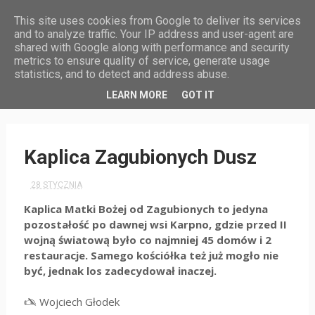
This site uses cookies from Google to deliver its services
and to analyze traffic. Your IP address and user-agent are
shared with Google along with performance and security
metrics to ensure quality of service, generate usage
statistics, and to detect and address abuse.
HOME
LEARN MORE
GOT IT
Kaplica Zagubionych Dusz
28 STYCZNIA
Kaplica Matki Bożej od Zagubionych to jedyna
pozostałość po dawnej wsi Karpno, gdzie przed II
wojną światową było co najmniej 45 domów i 2
restauracje. Samego kościółka też już mogło nie
być, jednak los zadecydował inaczej.
🖎 Wojciech Głodek