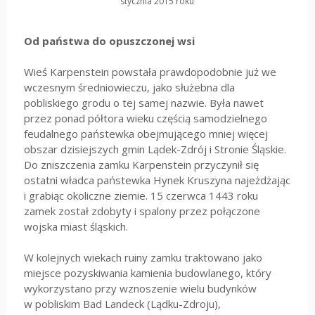
stycznia 2015 roku
Od państwa do opuszczonej wsi
Wieś Karpenstein powstała prawdopodobnie już we
wczesnym średniowieczu, jako służebna dla
pobliskiego grodu o tej samej nazwie. Była nawet
przez ponad półtora wieku częścią samodzielnego
feudalnego państewka obejmującego mniej więcej
obszar dzisiejszych gmin Lądek-Zdrój i Stronie Śląskie.
Do zniszczenia zamku Karpenstein przyczynił się
ostatni władca państewka Hynek Kruszyna najeżdżając
i grabiąc okoliczne ziemie. 15 czerwca 1443 roku
zamek został zdobyty i spalony przez połączone
wojska miast śląskich.
W kolejnych wiekach ruiny zamku traktowano jako
miejsce pozyskiwania kamienia budowlanego, który
wykorzystano przy wznoszenie wielu budynków
w pobliskim Bad Landeck (Lądku-Zdroju),