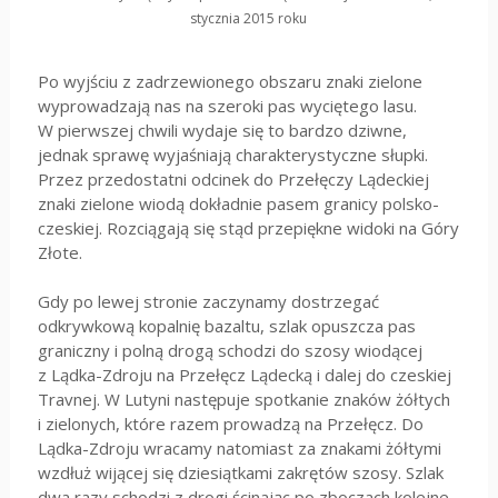
stycznia 2015 roku
Po wyjściu z zadrzewionego obszaru znaki zielone
wyprowadzają nas na szeroki pas wyciętego lasu.
W pierwszej chwili wydaje się to bardzo dziwne,
jednak sprawę wyjaśniają charakterystyczne słupki.
Przez przedostatni odcinek do Przełęczy Lądeckiej
znaki zielone wiodą dokładnie pasem granicy polsko-
czeskiej. Rozciągają się stąd przepiękne widoki na Góry
Złote.
Gdy po lewej stronie zaczynamy dostrzegać
odkrywkową kopalnię bazaltu, szlak opuszcza pas
graniczny i polną drogą schodzi do szosy wiodącej
z Lądka-Zdroju na Przełęcz Lądecką i dalej do czeskiej
Travnej. W Lutyni następuje spotkanie znaków żółtych
i zielonych, które razem prowadzą na Przełęcz. Do
Lądka-Zdroju wracamy natomiast za znakami żółtymi
wzdłuż wijącej się dziesiątkami zakrętów szosy. Szlak
dwa razy schodzi z drogi ścinając po zboczach kolejne