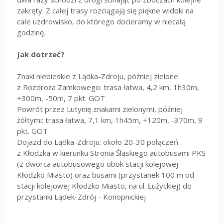
zakręty. Z całej trasy rozciągają się piękne widoki na
całe uzdrowisko, do którego docieramy w niecałą
godzinę.
Jak dotrzeć?
Znaki niebieskie z Lądka-Zdroju, później zielone
z Rozdroża Zamkowego: trasa łatwa, 4,2 km, 1h30m,
+300m, -50m, 7 pkt. GOT
Powrót przez Lutynię znakami zielonymi, później
żółtymi: trasa łatwa, 7,1 km, 1h45m, +120m, -370m, 9
pkt. GOT
Dojazd do Lądka-Zdroju: około 20-30 połączeń
z Kłodzka w kierunku Stronia Śląskiego autobusami PKS
(z dworca autobusowego obok stacji kolejowej
Kłodzko Miasto) oraz busami (przystanek 100 m od
stacji kolejowej Kłodzko Miasto, na ul. Łużyckiej) do
przystanki Lądek-Zdrój - Konopnickiej