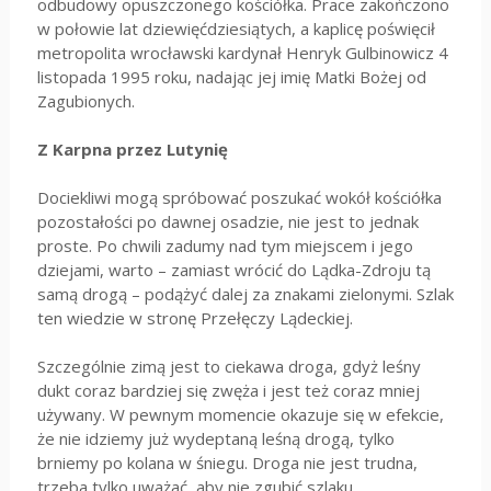
odbudowy opuszczonego kościółka. Prace zakończono
w połowie lat dziewięćdziesiątych, a kaplicę poświęcił
metropolita wrocławski kardynał Henryk Gulbinowicz 4
listopada 1995 roku, nadając jej imię Matki Bożej od
Zagubionych.
Z Karpna przez Lutynię
Dociekliwi mogą spróbować poszukać wokół kościółka
pozostałości po dawnej osadzie, nie jest to jednak
proste. Po chwili zadumy nad tym miejscem i jego
dziejami, warto – zamiast wrócić do Lądka-Zdroju tą
samą drogą – podążyć dalej za znakami zielonymi. Szlak
ten wiedzie w stronę Przełęczy Lądeckiej.
Szczególnie zimą jest to ciekawa droga, gdyż leśny
dukt coraz bardziej się zwęża i jest też coraz mniej
używany. W pewnym momencie okazuje się w efekcie,
że nie idziemy już wydeptaną leśną drogą, tylko
brniemy po kolana w śniegu. Droga nie jest trudna,
trzeba tylko uważać, aby nie zgubić szlaku.