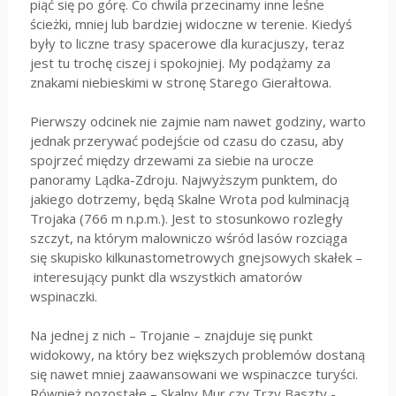
piąć się po górę. Co chwila przecinamy inne leśne
ścieżki, mniej lub bardziej widoczne w terenie. Kiedyś
były to liczne trasy spacerowe dla kuracjuszy, teraz
jest tu trochę ciszej i spokojniej. My podążamy za
znakami niebieskimi w stronę Starego Gierałtowa.
Pierwszy odcinek nie zajmie nam nawet godziny, warto
jednak przerywać podejście od czasu do czasu, aby
spojrzeć między drzewami za siebie na urocze
panoramy Lądka-Zdroju. Najwyższym punktem, do
jakiego dotrzemy, będą Skalne Wrota pod kulminacją
Trojaka (766 m n.p.m.). Jest to stosunkowo rozległy
szczyt, na którym malowniczo wśród lasów rozciąga
się skupisko kilkunastometrowych gnejsowych skałek –
interesujący punkt dla wszystkich amatorów
wspinaczki.
Na jednej z nich – Trojanie – znajduje się punkt
widokowy, na który bez większych problemów dostaną
się nawet mniej zaawansowani we wspinaczce turyści.
Również pozostałe – Skalny Mur czy Trzy Baszty -