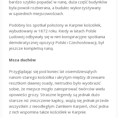
bardzo szybko popadać w ruinę, duża część budynków
była powoli rozbierana, a budulec wykorzystywany
w sąsiednich miejscowościach.
Podobny los spotkał położony w Karpnie kościółek,
wybudowany w 1872 roku. Kiedy w latach Polski
Ludowej odbywały się w nim konspiracyjne spotkania
demokratycznej opozycji Polski i Czechosłowacji, był
jeszcze kompletną ruiną.
Msza duchów
Przyglądając się pod koniec lat osiemdziesiątych
ruinom starego kościółka i ukrytym między drzewami
resztkom dawnej osady, nietrudno było wyobrazić
sobie, że miejsce mogło zainspirować twórców wielu
opowieści grozy. Straszne legendy są jednak dużo
starsze niż zniszczenie kaplicy, wiążą się jednak przede
wszystkim z nieodległym Zamkiem Karpień, choć jedna
z nich wspomina także kościółek w Karpnie.